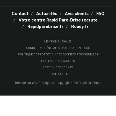
Contact
Actualités
Avis clients
FAQ
Votre centre Rapid Pare-Brise recrute
Rapidparebrise.fr
Roady.fr
MENTIONS LÉGALES
CONDITIONS GÉNÉRALES D’UTILISATION – CGU
POLITIQUE DE PROTECTION DES DONNÉES PERSONNELLES
POLITIQUE DES COOKIES
GESTION DES COOKIES
PLAN DU SITE
Réalisé par Web Enseignes
- Copyright 2026 Rapid Pare-Brise